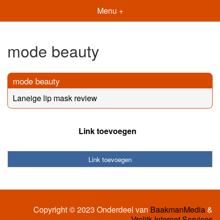
Menu +
mode beauty
mode beauty
Laneige lip mask review
Link toevoegen
Link toevoegen
Copyright © 2023 Onderdeel van
BaakmanMedia
&
Vrolijk Internet Services