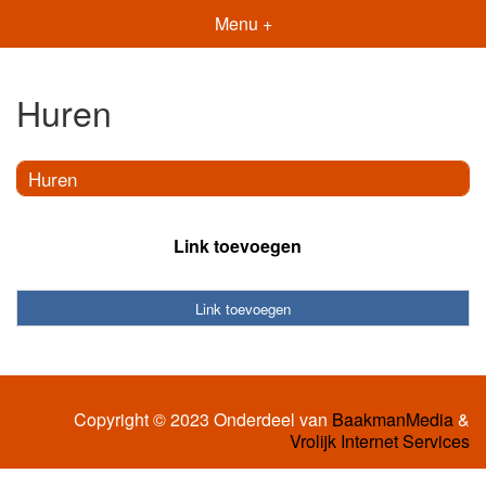
Menu +
Huren
Huren
Link toevoegen
Link toevoegen
Copyright © 2023 Onderdeel van
BaakmanMedia
&
Vrolijk Internet Services